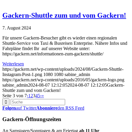
Gackern-Shuttle zum und vom Gackern!
7. August 2024
Für unsere Gackern-Besucher gibt es wieder einen regionalen
Shuttle-Service von Taxi & Busreisen Enterprise. Nähere Infos und
Fahrpläne findet Ihr auf unserer Website unter:
https://gackern.net/informationen-zum-gackern/shuttle/
Weiterlesen
https://gackern.net/wp-content/uploads/2024/08/Gackern-Shuttle-
Instagram-Post-1.png
1080
1080
sabine_admin
https://gackern.net/wp-content/uploads/2016/05/gackern-logo.png
sabine_admin
2024-08-07 12:12:05
2024-08-07 12:12:05
Gackern-
Shuttle zum und vom Gackern!
Seite 3 von 7
‹
1
2
3
4
5
›
»
Folgen
auf Twitter
Abonniere
den RSS Feed
Gackern-Öffnungszeiten
An Samstagen/Sonntagen & am Feiertag
ab 11 Uhr