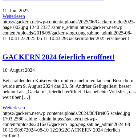
11. Juni 2025
Weiterlesen
https://gackern.net/wp-content/uploads/2025/06/Gackernfolder2025-
page-002.jpg
1240
2327
sabine_admin
https://gackern.net/wp-
content/uploads/2016/05/gackern-logo.png
sabine_admin
2025-06-
11 10:41:23
2025-06-11 10:43:29
Gackernfolder 2025 erschienen!
GACKERN 2024 feierlich eröffnet!
10. August 2024
Bei strahlendem Kaiserwetter und vor mehreren tausend Besuchern
wurde am 9. August 2024 das 23. St. Andräer Geflügelfest, besser
bekannt als „Gackern“, feierlich eröffnet. Das beliebte Volksfest, das
weit über […]
Weiterlesen
https://gackern.net/wp-content/uploads/2024/08/Brei05-scaled.jpg
1703
2560
sabine_admin
https://gackern.net/wp-
content/uploads/2016/05/gackern-logo.png
sabine_admin
2024-08-
10 12:08:07
2024-08-10 12:20:22
GACKERN 2024 feierlich
eröffnet!