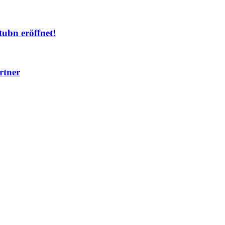
ubn eröffnet!
rtner