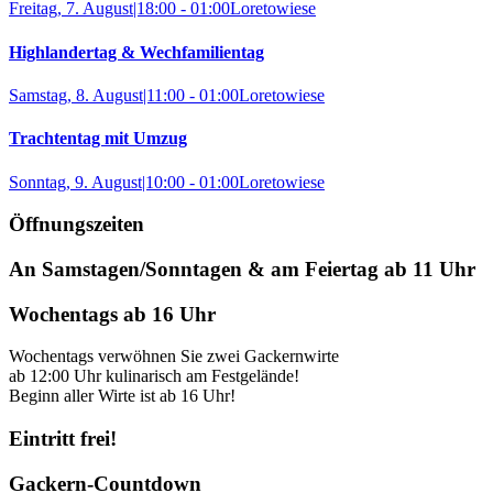
Freitag, 7. August|18:00
-
01:00
Loretowiese
Highlandertag & Wechfamilientag
Samstag, 8. August|11:00
-
01:00
Loretowiese
Trachtentag mit Umzug
Sonntag, 9. August|10:00
-
01:00
Loretowiese
Öffnungszeiten
An Samstagen/Sonntagen
&
am Feiertag ab 11 Uhr
Wochentags ab 16 Uhr
Wochentags verwöhnen Sie zwei Gackernwirte
ab 12:00 Uhr kulinarisch am Festgelände!
Beginn aller Wirte ist ab 16 Uhr!
Eintritt frei!
Gackern-Countdown