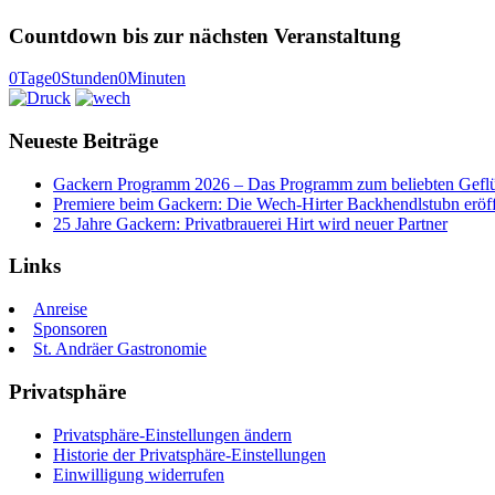
Countdown bis zur nächsten Veranstaltung
0
Tage
0
Stunden
0
Minuten
Neueste Beiträge
Gackern Programm 2026 – Das Programm zum beliebten Geflüge
Premiere beim Gackern: Die Wech-Hirter Backhendlstubn eröff
25 Jahre Gackern: Privatbrauerei Hirt wird neuer Partner
Links
Anreise
Sponsoren
St. Andräer Gastronomie
Privatsphäre
Privatsphäre-Einstellungen ändern
Historie der Privatsphäre-Einstellungen
Einwilligung widerrufen